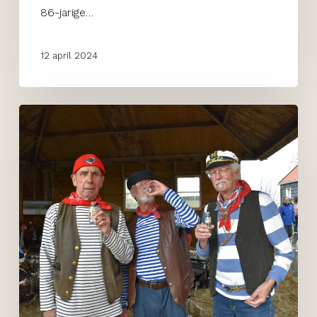
86-jarige…
12 april 2024
Lammetjesdag
2e
Paasdag
Schiedam