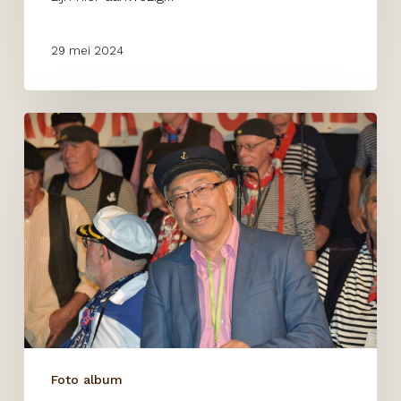
29 mei 2024
Maritime
Industry
beurs
28
mei
Foto album