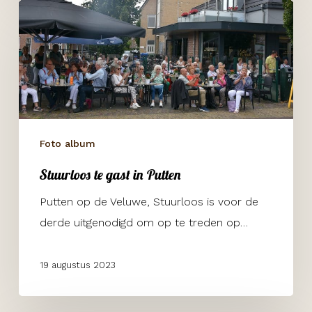
Stuurloos
te
gast
in
Putten
Foto album
Stuurloos te gast in Putten
Putten op de Veluwe, Stuurloos is voor de
derde uitgenodigd om op te treden op…
19 augustus 2023