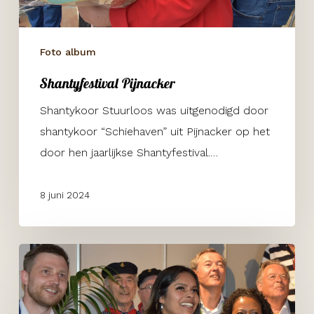
Foto album
Shantyfestival Pijnacker
Shantykoor Stuurloos was uitgenodigd door
shantykoor “Schiehaven” uit Pijnacker op het
door hen jaarlijkse Shantyfestival.…
8 juni 2024
Maritime
Industry
beurs