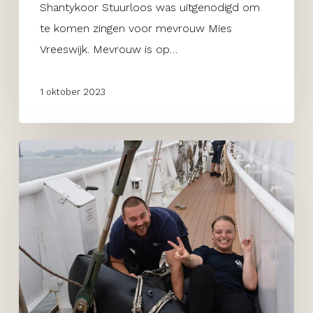
Shantykoor Stuurloos was uitgenodigd om
te komen zingen voor mevrouw Mies
Vreeswijk. Mevrouw is op…
1 oktober 2023
Varen
met
driemaster
de
“Eendracht”