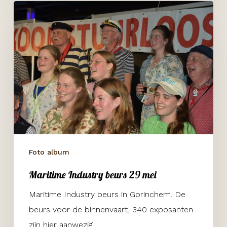
Maritime
Industry
beurs
29
mei
Foto album
Maritime Industry beurs 29 mei
Maritime Industry beurs in Gorinchem. De
beurs voor de binnenvaart, 340 exposanten
zijn hier aanwezig…