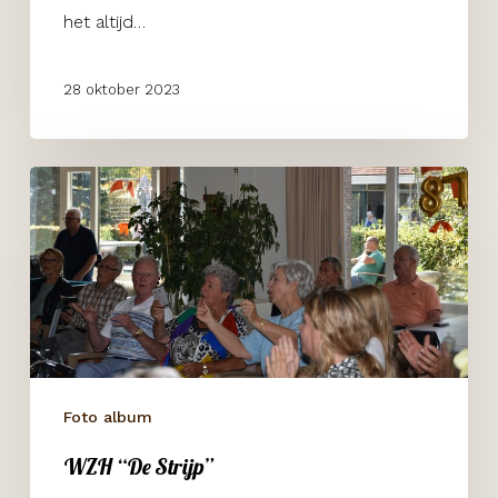
het altijd…
28 oktober 2023
WZH
“De
Strijp”
Foto album
WZH “De Strijp”