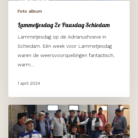
Foto album
Lammetjesdag 2e Paasdag Schiedam
Lammetjesdag op de Adrianushoeve in
Schiedam. Eén week voor Lammetjesdag
waren de weersvoorspellingen fantastisch,
warm…
1 april 2024
Stuurloos
bij
de
voedselbank