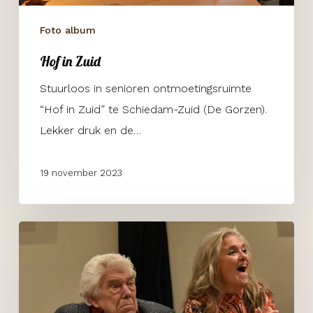
Foto album
Hof in Zuid
Stuurloos in senioren ontmoetingsruimte
“Hof in Zuid” te Schiedam-Zuid (De Gorzen).
Lekker druk en de…
19 november 2023
Battle
of
the
Shanty’s