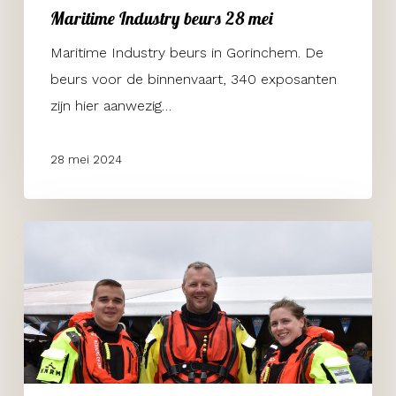
Maritime Industry beurs 28 mei
Maritime Industry beurs in Gorinchem. De
beurs voor de binnenvaart, 340 exposanten
zijn hier aanwezig…
28 mei 2024
Stuurloos
op
het
reddingstation
KNRM
in
Hoek