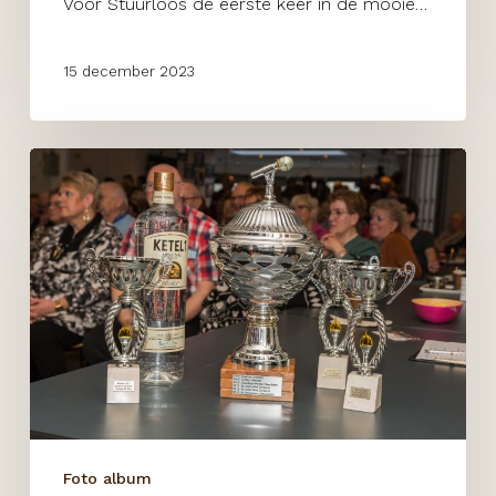
Voor Stuurloos de eerste keer in de mooie…
15 december 2023
Finale
Battle
of
the
Shanty’s
Foto album