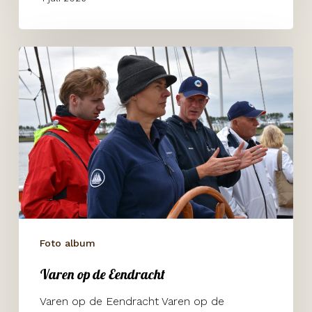
Varen
op
de
Eendracht
Foto album
Varen op de Eendracht
Varen op de Eendracht Varen op de