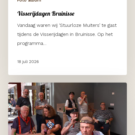
Visserijdagen Bruinisse
Vandaag waren wij ‘Stuurloze Muiters’ te gast
tijdens de Visserijdagen in Bruinisse. Op het
programma…
18 juli 2026
Zorgcentrum
Frankeland
11
juli