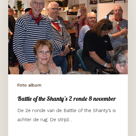
of
the
Shanty’s
2
ronde
8
november
Foto album
Battle of the Shanty’s 2 ronde 8 november
De 2e ronde van de Battle of the Shanty’s is
achter de rug. De strijd…