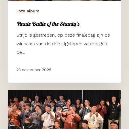
Foto album
Finale Battle of the Shanty’s
Strijd is gestreden, op deze finaledag zijn de
winnaars van de drie afgelopen zaterdagen
de…
23 november 2025
Battle
of
the
Shanty’s
3e