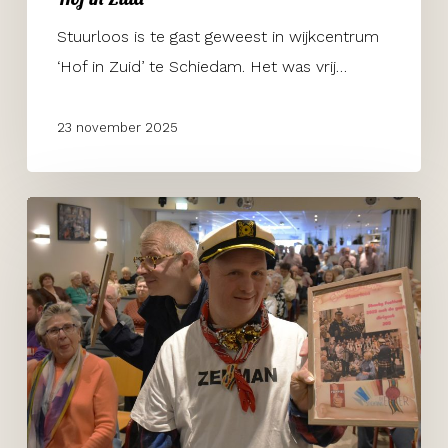
Stuurloos is te gast geweest in wijkcentrum
‘Hof in Zuid’ te Schiedam. Het was vrij…
23 november 2025
Finale
Battle
of
the
Shanty’s