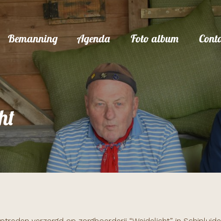
Bemanning
Agenda
Foto album
Cont
ht
ptreden verzorgd op zorgboerderij “Weidelicht” in Schipluid