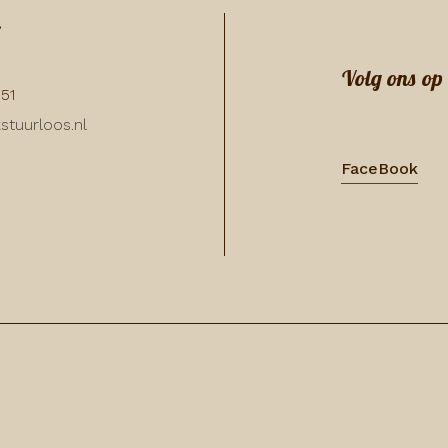
:
Volg ons op
351
stuurloos.nl
FaceBook