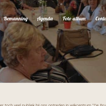
Bemanning
Agenda
Foto album
Cont
 toch veel publiek bij ons optreden in wijkcentrum “De Brug