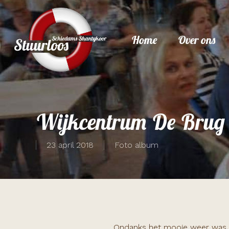
Skip
to
Home
Over ons
main
content
Wijkcentrum De Brug
23 april 2018
Foto album
Ondanks het mooie weer was er