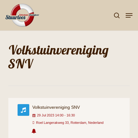
Skip
Men
to
search
Close
main
Menu
content
Volkstuinvereniging
SNV
Volkstuinvereniging SNV
29
Jul
2023
14:00
-
16:30
Roel Langerakweg 33, Rotterdam, Nederland