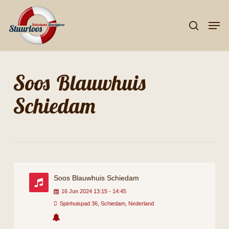
Skip
Men
to
search
Close
main
Menu
content
Soos Blauwhuis
Schiedam
Soos Blauwhuis Schiedam
16
Jun
2024
13:15
-
14:45
Spinhuispad 36, Schiedam, Nederland