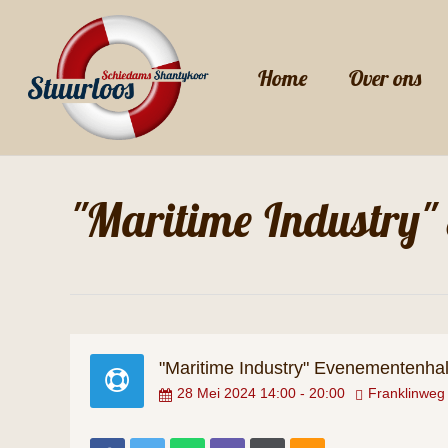
Skip
to
Home
Over ons
main
content
"Maritime Industry"
"Maritime Industry" Evenementenha
28
Mei
2024
14:00
-
20:00
Franklinweg