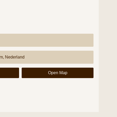
g
Open Map