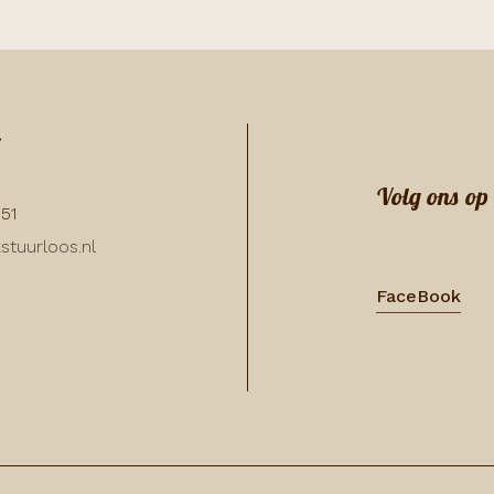
:
Volg ons op
351
stuurloos.nl
FaceBook