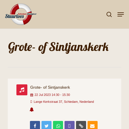
Skip
Men
to
search
Close
main
Menu
content
Grote- of Sintjanskerk
Grote- of Sintjanskerk
22
Jul
2023
14:30
-
15:30
Lange Kerkstraat 37, Schiedam, Nederland