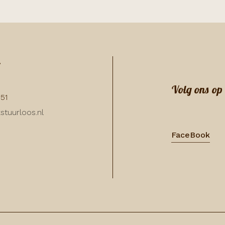
:
Volg ons op
351
stuurloos.nl
FaceBook