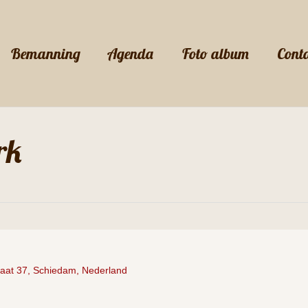
Bemanning
Agenda
Foto album
Cont
rk
raat 37, Schiedam, Nederland