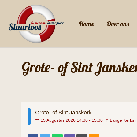
Skip
to
Home
Over ons
main
content
Grote- of Sint Janske
Grote- of Sint Janskerk
15
Augustus
2026
14:30
-
15:30
Lange Kerkst