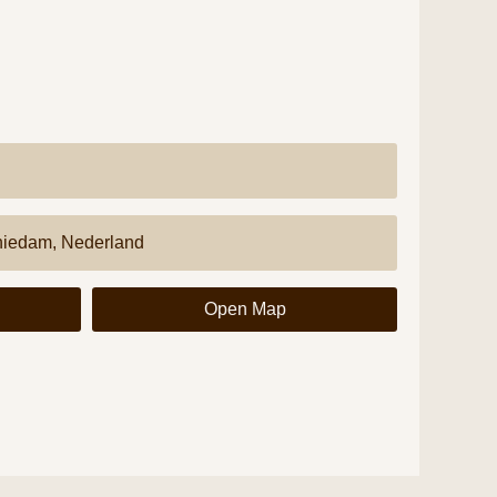
g
Open Map