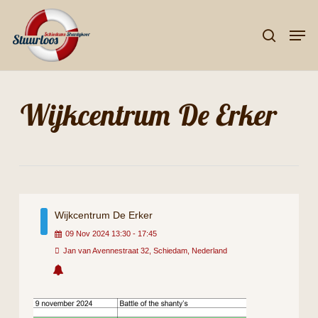
Skip
Men
to
search
Close
main
Menu
content
Wijkcentrum De Erker
Wijkcentrum De Erker
09
Nov
2024
13:30
-
17:45
Jan van Avennestraat 32, Schiedam, Nederland