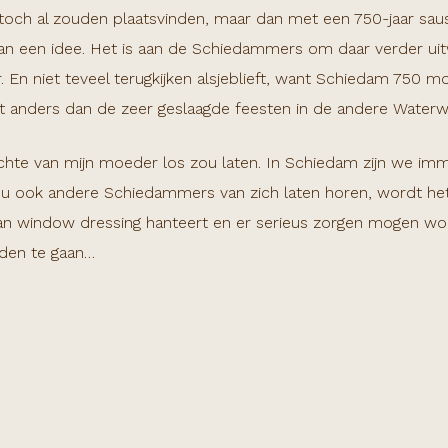
e toch al zouden plaatsvinden, maar dan met een 750-jaar sausj
n een idee. Het is aan de Schiedammers om daar verder uitw
. En niet teveel terugkijken alsjeblieft, want Schiedam 750 m
t anders dan de zeer geslaagde feesten in de andere Wate
achte van mijn moeder los zou laten. In Schiedam zijn we im
ar nu ook andere Schiedammers van zich laten horen, wordt he
an window dressing hanteert en er serieus zorgen mogen wor
nden te gaan…