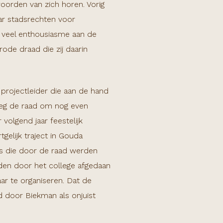
 woorden van zich horen
. Vorig
ar stadsrechten voor
 veel enthousiasme aan de
de draad die zij daarin
rojectleider die aan de hand
oeg de raad om nog even
volgend jaar feestelijk
gelijk traject in Gouda
els die door de raad werden
en door het college afgedaan
ar te organiseren. Dat de
rd door Biekman als onjuist