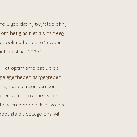
ljee dat hij twijfelde of hij
om het glas niet als halfleeg,
 dat ook nu het college weer
t feestjaar 2025.”
 Het optimisme dat uit dit
op gelegenheden aangegrepen
 is, het plaatsen van een
teren van de plannen voor
 laten ploppen. Niet zo heel
oopt als dit college ons wil