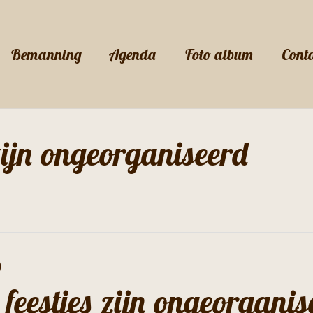
Bemanning
Agenda
Foto album
Cont
zijn ongeorganiseerd
)
feestjes zijn ongeorganis