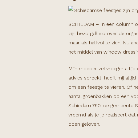
SCHIEDAM – In een column op d
zijn bezorgdheid over de organi
maar als halfvol te zien. Nu an
het middel van window dressin
Mijn moeder zei vroeger altijd
advies spreekt, heeft mij alt
om een feestje te vieren. Of h
aantal groenbakken op een voo
Schiedam 750: de gemeente Sc
vreemd als je je realiseert dat 
doen geloven.