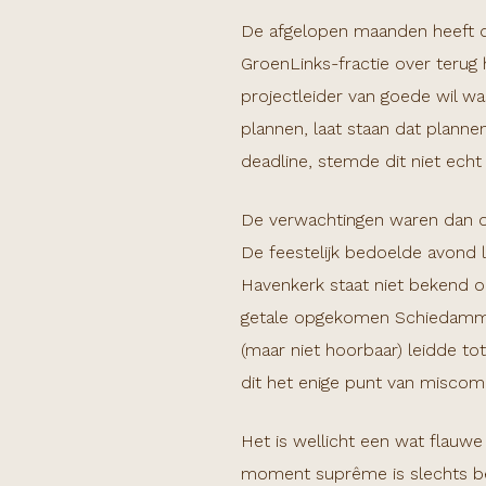
De afgelopen maanden heeft de
GroenLinks-fractie over terug
projectleider van goede wil w
plannen, laat staan dat plann
deadline, stemde dit niet echt v
De verwachtingen waren dan o
De feestelijk bedoelde avond l
Havenkerk staat niet bekend om
getale opgekomen Schiedammer
(maar niet hoorbaar) leidde tot 
dit het enige punt van miscom
Het is wellicht een wat flauwe
moment suprême is slechts beke