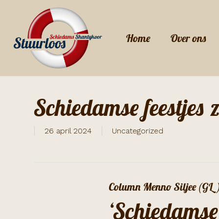
Skip
to
Home
Over ons
main
content
Schiedamse feestjes 
26 april 2024
Uncategorized
Column Menno Siljee (GL
‘Schiedamse 