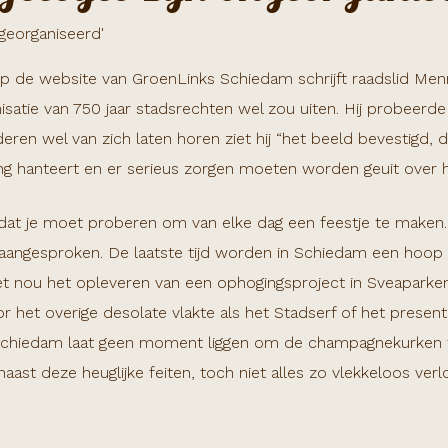
e website van GroenLinks Schiedam schrijft raadslid Menno Si
satie van 750 jaar stadsrechten wel zou uiten. Hij probeerde 
deren wel van zich laten horen ziet hij “het beeld bevestigd,
g hanteert en er serieus zorgen moeten worden geuit over he
 dat je moet proberen om van elke dag een feestje te maken.
ijd aangesproken. De laatste tijd worden in Schiedam een ho
et nou het opleveren van een ophogingsproject in Sveaparken
r het overige desolate vlakte als het Stadserf of het presen
hiedam laat geen moment liggen om de champagnekurken te
naast deze heuglijke feiten, toch niet alles zo vlekkeloos verl