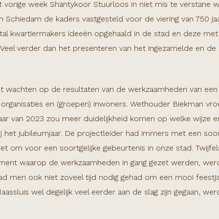
iet vorige week Shantykoor Stuurloos
in niet mis te verstane
n Schiedam de kaders vastgesteld voor de viering van 750 ja
tal kwartiermakers ideeën opgehaald in de stad en deze met
eel verder dan het presenteren van het ingezamelde en de ro
t wachten op de resultaten van de werkzaamheden van een p
 organisaties en (groepen) inwoners. Wethouder Biekman vr
aar van 2023 zou meer duidelijkheid komen op welke wijze er 
j het jubileumjaar. De projectleider had immers met een soort
iet om voor een soortgelijke gebeurtenis in onze stad. Twijf
moment waarop de werkzaamheden in gang gezet werden, werd
ad men ook niet zoveel tijd nodig gehad om een mooi feestja
 Maassluis wel degelijk veel eerder aan de slag zijn gegaan, we