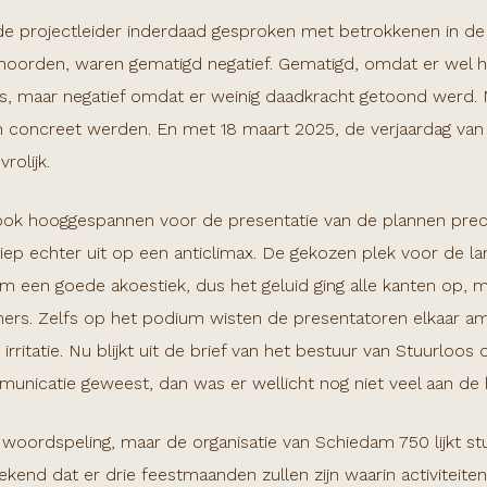
 projectleider inderdaad gesproken met betrokkenen in de st
 hoorden, waren gematigd negatief. Gematigd, omdat er wel 
as, maar negatief omdat er weinig daadkracht getoond werd
en concreet werden. En met 18 maart 2025, de verjaardag va
rolijk.
ok hooggespannen voor de presentatie van de plannen preci
iep echter uit op een anticlimax. De gekozen plek voor de lan
 een goede akoestiek, dus het geluid ging alle kanten op, ma
s. Zelfs op het podium wisten de presentatoren elkaar amp
irritatie. Nu blijkt uit de brief van het bestuur van Stuurloos
municatie geweest, dan was er wellicht nog niet veel aan de
 woordspeling, maar de organisatie van Schiedam 750 lijkt stu
nd dat er drie feestmaanden zullen zijn waarin activiteiten 