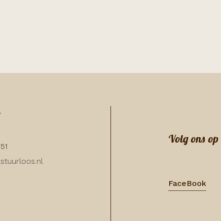
:
Volg ons op
351
stuurloos.nl
FaceBook