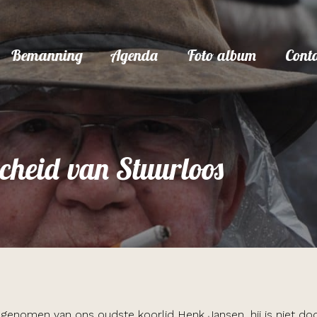
Bemanning
Agenda
Foto album
Cont
cheid van Stuurloos
genomen van ons oudste koorlid Henk Jansen, hij is niet do