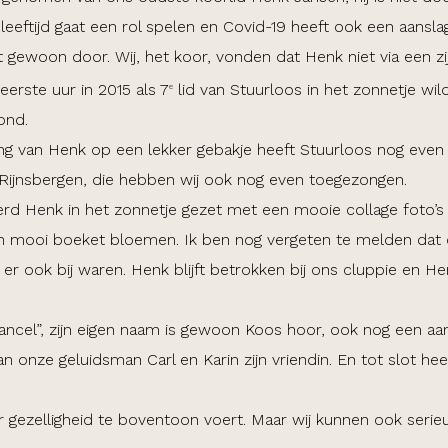
eeftijd gaat een rol spelen en Covid-19 heeft ook een aansla
t gewoon door. Wij, het koor, vonden dat Henk niet via een z
erste uur in 2015 als 7
lid van Stuurloos in het zonnetje wil
e
ond.
ng van Henk op een lekker gebakje heeft Stuurloos nog eve
n Rijnsbergen, die hebben wij ook nog even toegezongen.
 Henk in het zonnetje gezet met een mooie collage foto’s e
en mooi boeket bloemen. Ik ben nog vergeten te melden dat 
r ook bij waren. Henk blijft betrokken bij ons cluppie en He
ancel”, zijn eigen naam is gewoon Koos hoor, ook nog een aa
onze geluidsman Carl en Karin zijn vriendin. En tot slot he
r gezelligheid te boventoon voert. Maar wij kunnen ook serieus