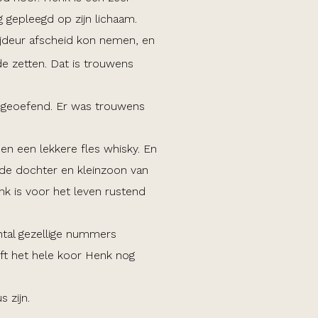
g gepleegd op zijn lichaam.
ijdeur afscheid kon nemen, en
de zetten. Dat is trouwens
n geoefend. Er was trouwens
n een lekkere fles whisky. En
de dochter en kleinzoon van
nk is voor het leven rustend
ntal gezellige nummers
eft het hele koor Henk nog
 zijn.