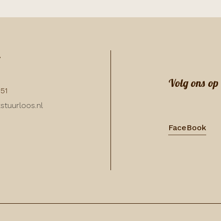
:
Volg ons op
351
stuurloos.nl
FaceBook