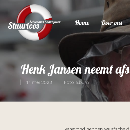
Skip
to
Home
Over ons
main
content
Henk Jansen neemt afs
17 mei 2023
Foto album
Vanavond hebben wij afscheid 