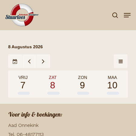
Skip
Men
to
search
Close
main
Menu
content
8 Augustus 2026
VRIJ
ZAT
ZON
MAA
7
8
9
10
Voor info & boekingen:
Aad Onnekink
Tel. 06-48177113